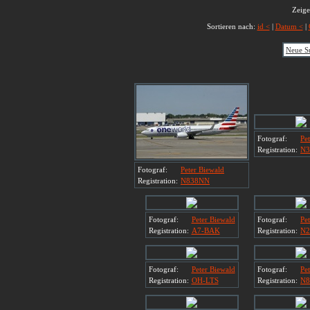
Zeige
Sortieren nach:
id <
|
Datum <
|
Neue S
Fotograf:
Pe
Registration:
N3
Fotograf:
Peter Biewald
Registration:
N838NN
Fotograf:
Peter Biewald
Fotograf:
Pe
Registration:
A7-BAK
Registration:
N2
Fotograf:
Peter Biewald
Fotograf:
Pe
Registration:
OH-LTS
Registration:
N8